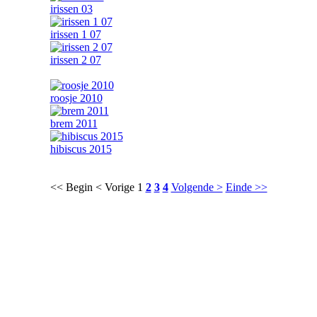
irissen 03
irissen 1 07
irissen 2 07
roosje 2010
brem 2011
hibiscus 2015
<< Begin
< Vorige
1
2
3
4
Volgende >
Einde >>